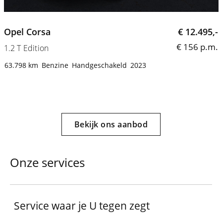
Opel Corsa
€ 12.495,-
€ 156 p.m.
1.2 T Edition
1
63.798 km
Benzine
Handgeschakeld
2023
Bekijk ons aanbod
Onze services
Service waar je U tegen zegt