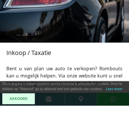
Inkoop / Taxatie
Bent u van plan uw auto te verkopen? Rombouts
kan u mogelijk helpen. Via onze website kunt u snel
en eenvoudig uw auto taxeren en verkopen.
Onze pagina’s maken gebruik van functionele & analytische cookies. Door te
klikken op "Akkoord" ga je akkoord met ons gebruik van cookies.
Lees meer
AKKOORD