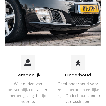
Persoonlijk
Onderhoud
Wij houden van
Goed onderhoud voor
persoonlijk contact en
een scherpe en eerlijke
nemen graag de tijd
prijs. Onderhoud zonder
voor je.
verrassingen!