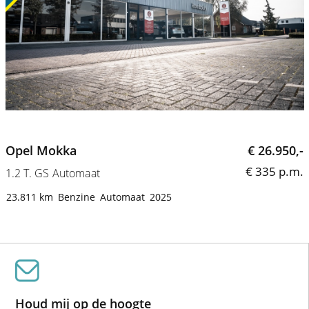
Opel Mokka
€ 26.950,-
€ 335 p.m.
1.2 T. GS Automaat
1
23.811 km
Benzine
Automaat
2025
Houd mij op de hoogte