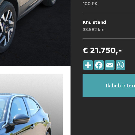
100 PK
Km. stand
33.582 km
€ 21.750,-
Deel
Facebook
Email
Wha
Ik heb inter