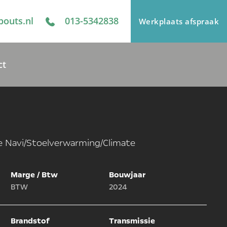
bouts.nl
013-5342838
Werkplaats afspraak
ct
ce Navi/Stoelverwarming/Climate
Marge / Btw
Bouwjaar
BTW
2024
Brandstof
Transmissie