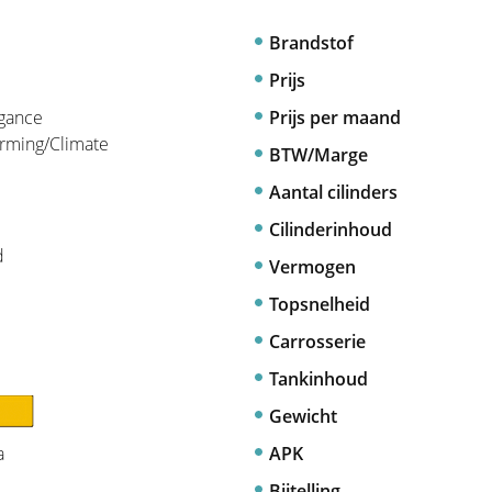
Brandstof
Prijs
egance
Prijs per maand
arming/Climate
BTW/Marge
Aantal cilinders
Cilinderinhoud
d
Vermogen
Topsnelheid
Carrosserie
Tankinhoud
Gewicht
a
APK
Bijtelling