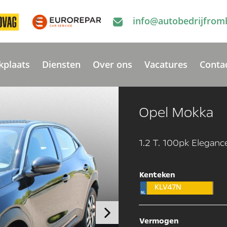
info@autobedrijfrom
kplaats
Diensten
Over ons
Vacatures
Conta
Opel Mokka
1.2 T. 100pk Elegan
Kenteken
KLV47N
Vermogen