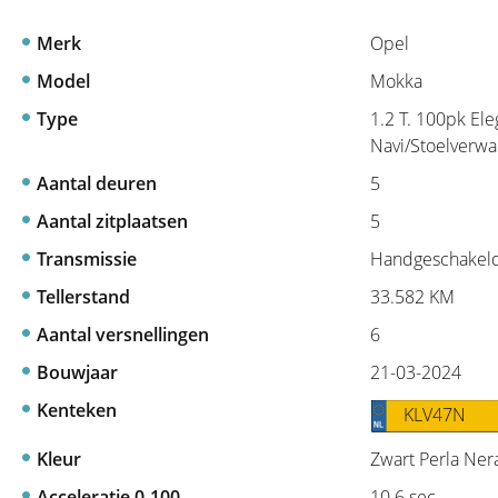
Merk
Opel
Model
Mokka
Type
1.2 T. 100pk El
Navi/Stoelverw
Aantal deuren
5
Aantal zitplaatsen
5
Transmissie
Handgeschakel
Tellerstand
33.582 KM
Aantal versnellingen
6
Bouwjaar
21-03-2024
Kenteken
KLV47N
Kleur
Zwart Perla Ner
Acceleratie 0-100
10.6 sec.