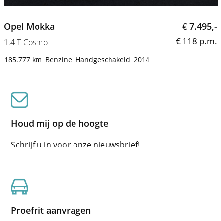
Opel Mokka
€ 7.495,-
€ 118 p.m.
1.4 T Cosmo
1
185.777 km
Benzine
Handgeschakeld
2014
Houd mij op de hoogte
Schrijf u in voor onze nieuwsbrief!
Proefrit aanvragen